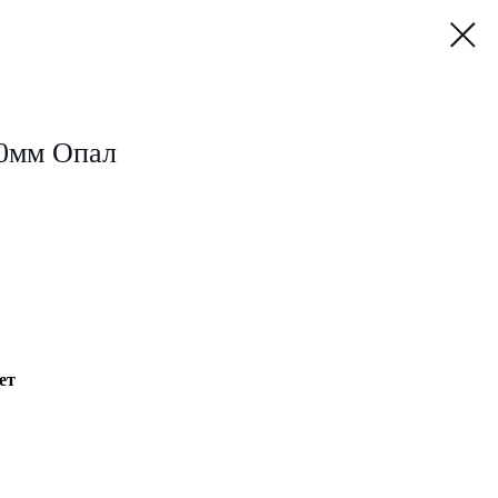
00мм Опал
ет