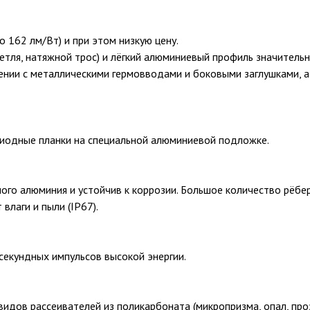
 162 лм/Вт) и при этом низкую цену.
петля, натяжной трос) и лёгкий алюминиевый профиль значитель
нии с металлическими гермовводами и боковыми заглушками, а
диодные планки на специальной алюминиевой подложке.
ного алюминия и устойчив к коррозии. Большое количество рёб
влаги и пыли (IP67).
екундных импульсов высокой энергии.
 видов рассеивателей из поликарбоната (микропризма, опал, пр