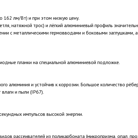
 162 лм/Вт) и при этом низкую цену.
петля, натяжной трос) и лёгкий алюминиевый профиль значитель
нии с металлическими гермовводами и боковыми заглушками, а
диодные планки на специальной алюминиевой подложке.
ного алюминия и устойчив к коррозии. Большое количество рёб
влаги и пыли (IP67).
екундных импульсов высокой энергии.
 видов рассеивателей из поликарбоната (микропризма, опал, пр