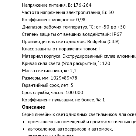
Напряжение питания, В: 176-264
Частота напряжения электропитания, Гц: 50
Коэффициент мощности: 0,98
Диапазон рабочих температур, ˚С: от -50 до +50
Степень защиты от внешних воздействий: IP67
Производитель светодиодов: Bridgelux (США)
Класс защиты от поражения током: I
Материал корпуса: Экструдированный сплав алюмини
Кривая сила света (Угол раскрытия), ˚: 120
Масса светильника, кг: 2,2
Размеры, мм: 1029×89×78
Гарантийный срок, лет: 5
Срок службы, часов: 100 000
Коэффициент пульсации, не более, %: 1
Описание
Серия линейных светодиодных светильников для осв
промышленных помещений и производственных це
автосалонов, автосервисов и автомоек,