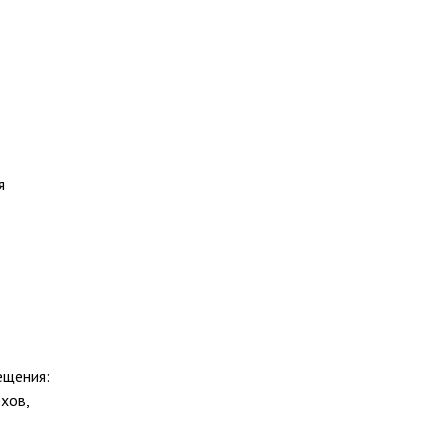
я
ещения:
хов,