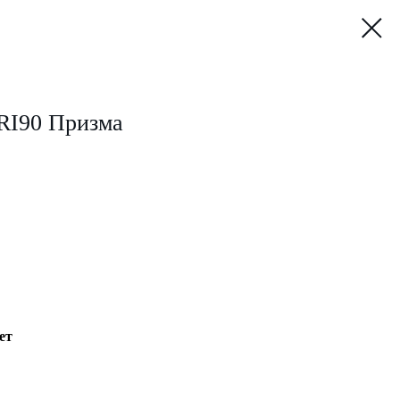
RI90 Призма
ет