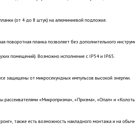
ланки (от 4 до 8 штук) на алюминиевой подложке.
ная поворотная планка позволяет без дополнительного инструме
сухих помещений). Возможно исполнение с IP54 и IP65.
усе защищены от микросекундных импульсов высокой энергии.
ны рассеивателями «Микропризма», «Призма», «Опал» и «Колоты
ронг», также есть возможность накладного монтажа и на обыч