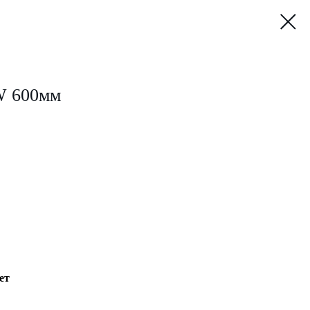
W 600мм
ет